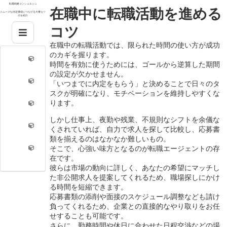
Skip
転職戦略コンシェルジュ
在職中に転職活動を進める
to
スムーズな内定獲得につながる大事なツ
ボを紹介
content
コツ
在職中の転職活動では、限られた時間の使い方が成功
のカギを握ります。
時間を有効に使うためには、ゴールから逆算した期間
の設定が欠かせません。
「いつまでに内定をもらう」と決めることで日々のタ
スクが明確になり、モチベーションを維持しやすくな
ります。
しかし仕事上、夜勤や残業、不規則なシフトを余儀な
くされていれば、自力で求人を探して比較し、応募書
類を揃えるのはなかなか難しいもの。
そこで、心強い味方となるのが転職エージェントの存
在です。
彼らは市場の動向に詳しく、あなたの希望にマッチし
た非公開求人を提案してくれるため、職場探しにかけ
る時間を短縮できます。
応募書類の添削や面接のスケジュール調整なども請け
負ってくれるため、企業との直接的なやり取りをお任
せすることも可能です。
さらに、勤務時間や休日に合わせた日程交渉などの場