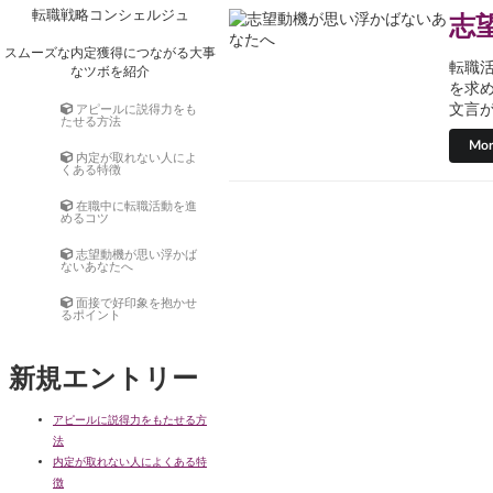
Skip
転職戦略コンシェルジュ
志
to
content
スムーズな内定獲得につながる大事
転職
なツボを紹介
を求
アピールに説得力をも
文言が
たせる方法
Mor
内定が取れない人によ
くある特徴
在職中に転職活動を進
めるコツ
志望動機が思い浮かば
ないあなたへ
面接で好印象を抱かせ
るポイント
新規エントリー
アピールに説得力をもたせる方
法
内定が取れない人によくある特
徴