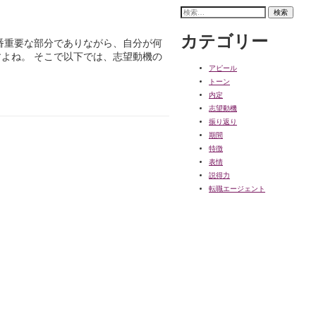
検
索:
カテゴリー
番重要な部分でありながら、自分が何
よね。 そこで以下では、志望動機の
アピール
トーン
内定
志望動機
振り返り
期間
特徴
表情
説得力
転職エージェント