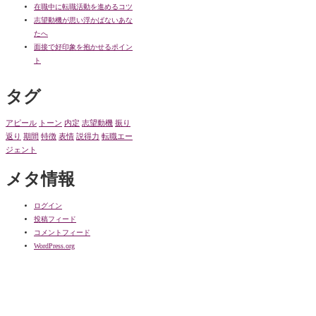
在職中に転職活動を進めるコツ
志望動機が思い浮かばないあな
たへ
面接で好印象を抱かせるポイン
ト
タグ
アピール
トーン
内定
志望動機
振り
返り
期間
特徴
表情
説得力
転職エー
ジェント
メタ情報
ログイン
投稿フィード
コメントフィード
WordPress.org