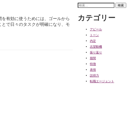
検
索:
カテゴリー
間を有効に使うためには、ゴールから
ことで日々のタスクが明確になり、モ
アピール
トーン
内定
志望動機
振り返り
期間
特徴
表情
説得力
転職エージェント