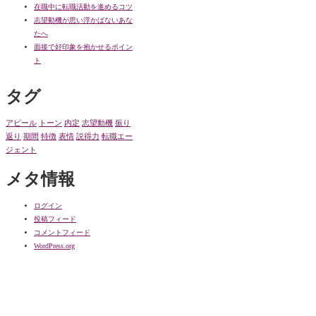
在職中に転職活動を進めるコツ
志望動機が思い浮かばないあな
たへ
面接で好印象を抱かせるポイン
ト
タグ
アピール
トーン
内定
志望動機
振り
返り
期間
特徴
表情
説得力
転職エー
ジェント
メタ情報
ログイン
投稿フィード
コメントフィード
WordPress.org