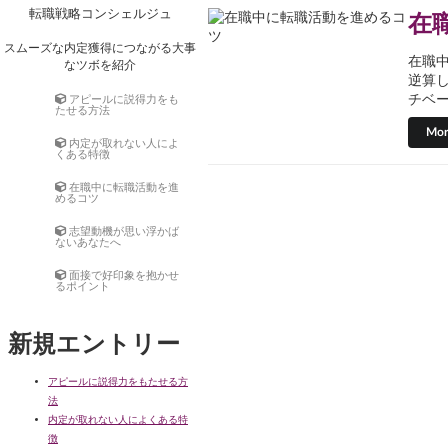
Skip
転職戦略コンシェルジュ
在
to
content
スムーズな内定獲得につながる大事
在職
なツボを紹介
逆算
アピールに説得力をも
チベー
たせる方法
Mor
内定が取れない人によ
くある特徴
在職中に転職活動を進
めるコツ
志望動機が思い浮かば
ないあなたへ
面接で好印象を抱かせ
るポイント
新規エントリー
アピールに説得力をもたせる方
法
内定が取れない人によくある特
徴